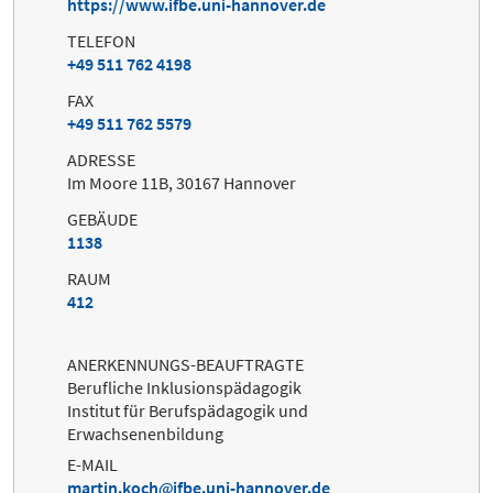
https://www.ifbe.uni-hannover.de
TELEFON
+49 511 762 4198
FAX
+49 511 762 5579
ADRESSE
Im Moore 11B, 30167 Hannover
GEBÄUDE
1138
RAUM
412
ANERKENNUNGS-BEAUFTRAGTE
Berufliche Inklusionspädagogik
Institut für Berufspädagogik und
Erwachsenenbildung
E-MAIL
martin.koch
ifbe.uni-hannover.de