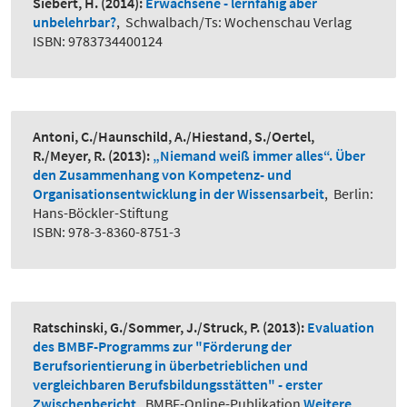
Siebert, H.
(2014):
Erwachsene - lernfähig aber
unbelehrbar?
,
Schwalbach/Ts: Wochenschau Verlag
ISBN: 9783734400124
Antoni, C./Haunschild, A./Hiestand, S./Oertel,
R./Meyer, R.
(2013):
„Niemand weiß immer alles“. Über
den Zusammenhang von Kompetenz- und
Organisationsentwicklung in der Wissensarbeit
,
Berlin:
Hans-Böckler-Stiftung
ISBN: 978-3-8360-8751-3
Ratschinski, G./Sommer, J./Struck, P.
(2013):
Evaluation
des BMBF-Programms zur "Förderung der
Berufsorientierung in überbetrieblichen und
vergleichbaren Berufsbildungsstätten" - erster
Zwischenbericht
,
BMBF-Online-Publikation
Weitere