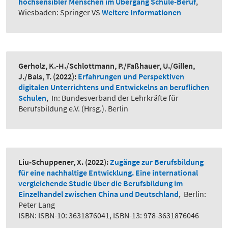
hochsensibler Menschen im Übergang Schule-Beruf
,
Wiesbaden: Springer VS
Weitere Informationen
Gerholz, K.-H./Schlottmann, P./Faßhauer, U./Gillen,
J./Bals, T.
(2022):
Erfahrungen und Perspektiven
digitalen Unterrichtens und Entwickelns an beruflichen
Schulen
,
In: Bundesverband der Lehrkräfte für
Berufsbildung e.V. (Hrsg.). Berlin
Liu-Schuppener, X.
(2022):
Zugänge zur Berufsbildung
für eine nachhaltige Entwicklung. Eine international
vergleichende Studie über die Berufsbildung im
Einzelhandel zwischen China und Deutschland
,
Berlin:
Peter Lang
ISBN: ISBN-10: 3631876041, ISBN-13: 978-3631876046