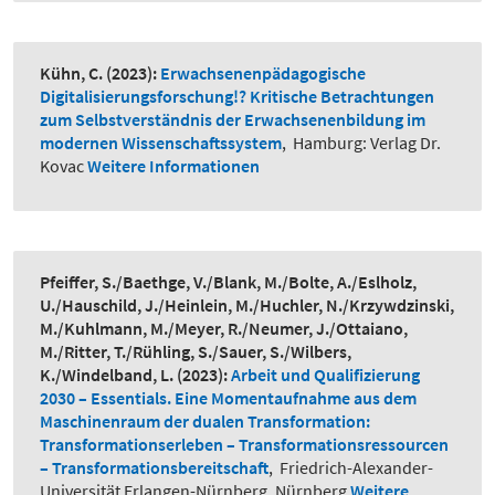
Kühn, C.
(2023):
Erwachsenenpädagogische
Digitalisierungsforschung!? Kritische Betrachtungen
zum Selbstverständnis der Erwachsenenbildung im
modernen Wissenschaftssystem
,
Hamburg: Verlag Dr.
Kovac
Weitere Informationen
Pfeiffer, S./Baethge, V./Blank, M./Bolte, A./Eslholz,
U./Hauschild, J./Heinlein, M./Huchler, N./Krzywdzinski,
M./Kuhlmann, M./Meyer, R./Neumer, J./Ottaiano,
M./Ritter, T./Rühling, S./Sauer, S./Wilbers,
K./Windelband, L.
(2023):
Arbeit und Qualifizierung
2030 – Essentials. Eine Momentaufnahme aus dem
Maschinenraum der dualen Transformation:
Transformationserleben – Transformationsressourcen
– Transformationsbereitschaft
,
Friedrich-Alexander-
Universität Erlangen-Nürnberg, Nürnberg
Weitere