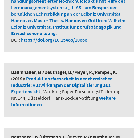
handlungsorientierter Hochschuldidaktik mit Hilfe des
Lernmanagementsystems: „ILIAS“ am Beispiel der
beruflichen Lehrerbildung an der Leibniz Universität
Hannover. Master Thesis. Hannover: Gottfried Wilhelm
Leibniz Universität, Institut für Berufspädagogik und
Erwachsenenbildung.
DOI:
https://doi.org/10.15488/10666
Baumhauer, M./Beutnagel, B./Meyer, R./Rempel, K.
(2019):
Produktionsfacharbeit in der chemischen
Industrie: Auswirkungen der Digitalisierung aus
Expertensicht
,
Working Paper Forschungsförderung
Nr. 144, Düsseldorf: Hans-Böckler-Stiftung
Weitere
Informationen
Beutnagel, B./Dittmann, C./Meyer, R./Baumhauer, M.