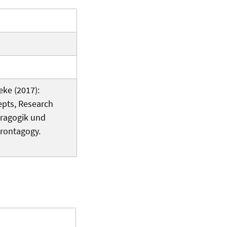
eke (2017):
epts, Research
dragogik und
erontagogy.